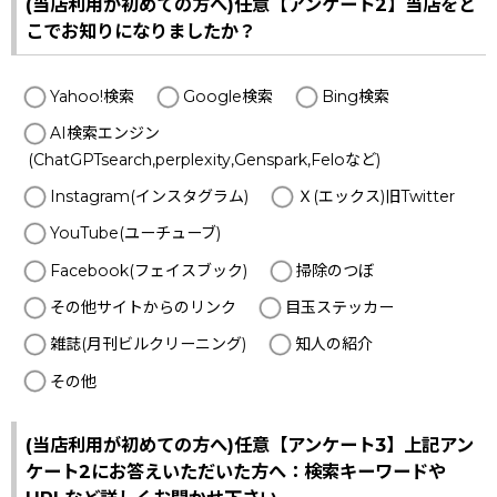
(当店利用が初めての方へ)任意【アンケート2】当店をど
こでお知りになりましたか？
Yahoo!検索
Google検索
Bing検索
AI検索エンジン
(ChatGPTsearch,perplexity,Genspark,Feloなど)
Instagram(インスタグラム)
Ｘ(エックス)旧Twitter
YouTube(ユーチューブ)
Facebook(フェイスブック)
掃除のつぼ
その他サイトからのリンク
目玉ステッカー
雑誌(月刊ビルクリーニング)
知人の紹介
その他
(当店利用が初めての方へ)任意【アンケート3】上記アン
ケート2にお答えいただいた方へ：検索キーワードや