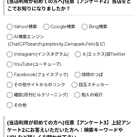
(当店利用が初めての方へ)任意【アンケート2】当店をど
こでお知りになりましたか？
Yahoo!検索
Google検索
Bing検索
AI検索エンジン
(ChatGPTsearch,perplexity,Genspark,Feloなど)
Instagram(インスタグラム)
Ｘ(エックス)旧Twitter
YouTube(ユーチューブ)
Facebook(フェイスブック)
掃除のつぼ
その他サイトからのリンク
目玉ステッカー
雑誌(月刊ビルクリーニング)
知人の紹介
その他
(当店利用が初めての方へ)任意【アンケート3】上記アン
ケート2にお答えいただいた方へ：検索キーワードや