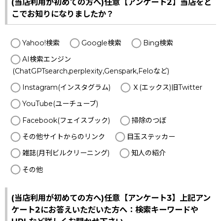
(当店利用が初めての方へ)任意【アンケート2】当店をど
こでお知りになりましたか？
Yahoo!検索
Google検索
Bing検索
AI検索エンジン
(ChatGPTsearch,perplexity,Genspark,Feloなど)
Instagram(インスタグラム)
Ｘ(エックス)旧Twitter
YouTube(ユーチューブ)
Facebook(フェイスブック)
掃除のつぼ
その他サイトからのリンク
目玉ステッカー
雑誌(月刊ビルクリーニング)
知人の紹介
その他
(当店利用が初めての方へ)任意【アンケート3】上記アン
ケート2にお答えいただいた方へ：検索キーワードや