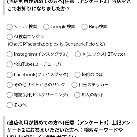
(当店利用が初めての方へ)任意【アンケート2】当店をど
こでお知りになりましたか？
Yahoo!検索
Google検索
Bing検索
AI検索エンジン
(ChatGPTsearch,perplexity,Genspark,Feloなど)
Instagram(インスタグラム)
Ｘ(エックス)旧Twitter
YouTube(ユーチューブ)
Facebook(フェイスブック)
掃除のつぼ
その他サイトからのリンク
目玉ステッカー
雑誌(月刊ビルクリーニング)
知人の紹介
その他
(当店利用が初めての方へ)任意【アンケート3】上記アン
ケート2にお答えいただいた方へ：検索キーワードや