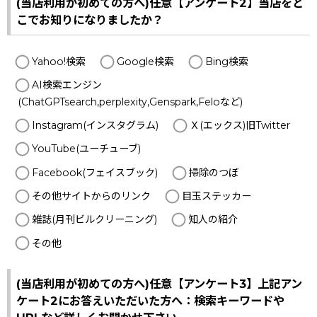
(当店利用が初めての方へ)任意【アンケート2】当店をど
こでお知りになりましたか？
Yahoo!検索
Google検索
Bing検索
AI検索エンジン
(ChatGPTsearch,perplexity,Genspark,Feloなど)
Instagram(インスタグラム)
Ｘ(エックス)旧Twitter
YouTube(ユーチューブ)
Facebook(フェイスブック)
掃除のつぼ
その他サイトからのリンク
目玉ステッカー
雑誌(月刊ビルクリーニング)
知人の紹介
その他
(当店利用が初めての方へ)任意【アンケート3】上記アン
ケート2にお答えいただいた方へ：検索キーワードや