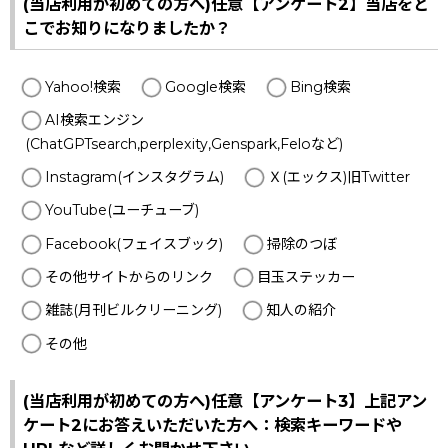
(当店利用が初めての方へ)任意【アンケート2】当店をど
こでお知りになりましたか？
Yahoo!検索
Google検索
Bing検索
AI検索エンジン
(ChatGPTsearch,perplexity,Genspark,Feloなど)
Instagram(インスタグラム)
Ｘ(エックス)旧Twitter
YouTube(ユーチューブ)
Facebook(フェイスブック)
掃除のつぼ
その他サイトからのリンク
目玉ステッカー
雑誌(月刊ビルクリーニング)
知人の紹介
その他
(当店利用が初めての方へ)任意【アンケート3】上記アン
ケート2にお答えいただいた方へ：検索キーワードや