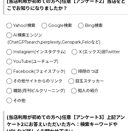
(当店利用が初めての方へ)任意【アンケート2】当店をど
こでお知りになりましたか？
Yahoo!検索
Google検索
Bing検索
AI検索エンジン
(ChatGPTsearch,perplexity,Genspark,Feloなど)
Instagram(インスタグラム)
Ｘ(エックス)旧Twitter
YouTube(ユーチューブ)
Facebook(フェイスブック)
掃除のつぼ
その他サイトからのリンク
目玉ステッカー
雑誌(月刊ビルクリーニング)
知人の紹介
その他
(当店利用が初めての方へ)任意【アンケート3】上記アン
ケート2にお答えいただいた方へ：検索キーワードや