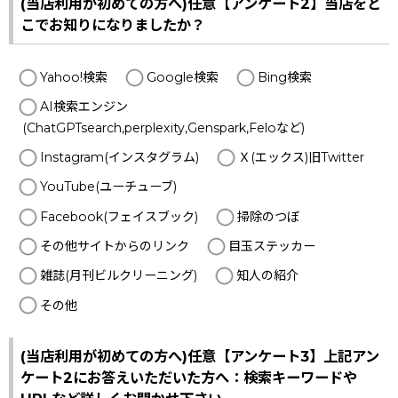
(当店利用が初めての方へ)任意【アンケート2】当店をど
こでお知りになりましたか？
Yahoo!検索
Google検索
Bing検索
AI検索エンジン
(ChatGPTsearch,perplexity,Genspark,Feloなど)
Instagram(インスタグラム)
Ｘ(エックス)旧Twitter
YouTube(ユーチューブ)
Facebook(フェイスブック)
掃除のつぼ
その他サイトからのリンク
目玉ステッカー
雑誌(月刊ビルクリーニング)
知人の紹介
その他
(当店利用が初めての方へ)任意【アンケート3】上記アン
ケート2にお答えいただいた方へ：検索キーワードや