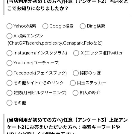
(当店利用が初めての方へ)任意【アンケート2】当店をど
こでお知りになりましたか？
Yahoo!検索
Google検索
Bing検索
AI検索エンジン
(ChatGPTsearch,perplexity,Genspark,Feloなど)
Instagram(インスタグラム)
Ｘ(エックス)旧Twitter
YouTube(ユーチューブ)
Facebook(フェイスブック)
掃除のつぼ
その他サイトからのリンク
目玉ステッカー
雑誌(月刊ビルクリーニング)
知人の紹介
その他
(当店利用が初めての方へ)任意【アンケート3】上記アン
ケート2にお答えいただいた方へ：検索キーワードや