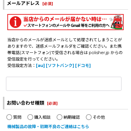
メールアドレス
[
必須
]
当店からのメールが迷惑メールとして処理されてしまうことが
ありますので、迷惑メールフォルダをご確認ください。また携
帯電話(スマートフォン)で受信される場合は polisher.jp からの
受信設定を行ってください。
受信設定方法：
[au]
[ソフトバンク]
[ドコモ]
お問い合わせ種類
[
必須
]
質問
購入相談
納期確認
その他
機械製品の故障・初期不良のご連絡はこちら