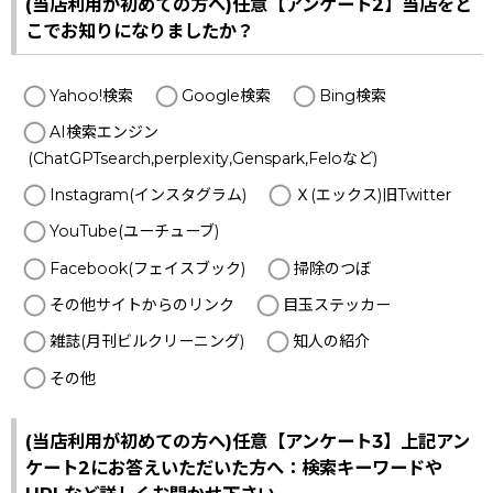
(当店利用が初めての方へ)任意【アンケート2】当店をど
こでお知りになりましたか？
Yahoo!検索
Google検索
Bing検索
AI検索エンジン
(ChatGPTsearch,perplexity,Genspark,Feloなど)
Instagram(インスタグラム)
Ｘ(エックス)旧Twitter
YouTube(ユーチューブ)
Facebook(フェイスブック)
掃除のつぼ
その他サイトからのリンク
目玉ステッカー
雑誌(月刊ビルクリーニング)
知人の紹介
その他
(当店利用が初めての方へ)任意【アンケート3】上記アン
ケート2にお答えいただいた方へ：検索キーワードや