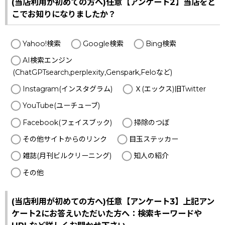
(当店利用が初めての方へ)任意【アンケート2】当店をど
こでお知りになりましたか？
Yahoo!検索
Google検索
Bing検索
AI検索エンジン
(ChatGPTsearch,perplexity,Genspark,Feloなど)
Instagram(インスタグラム)
Ｘ(エックス)旧Twitter
YouTube(ユーチューブ)
Facebook(フェイスブック)
掃除のつぼ
その他サイトからのリンク
目玉ステッカー
雑誌(月刊ビルクリーニング)
知人の紹介
その他
(当店利用が初めての方へ)任意【アンケート3】上記アン
ケート2にお答えいただいた方へ：検索キーワードや