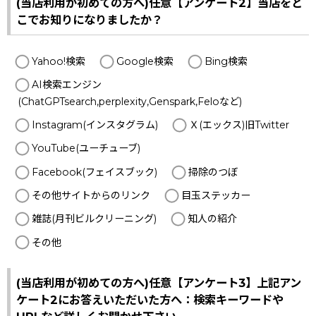
(当店利用が初めての方へ)任意【アンケート2】当店をど
こでお知りになりましたか？
Yahoo!検索
Google検索
Bing検索
AI検索エンジン
(ChatGPTsearch,perplexity,Genspark,Feloなど)
Instagram(インスタグラム)
Ｘ(エックス)旧Twitter
YouTube(ユーチューブ)
Facebook(フェイスブック)
掃除のつぼ
その他サイトからのリンク
目玉ステッカー
雑誌(月刊ビルクリーニング)
知人の紹介
その他
(当店利用が初めての方へ)任意【アンケート3】上記アン
ケート2にお答えいただいた方へ：検索キーワードや