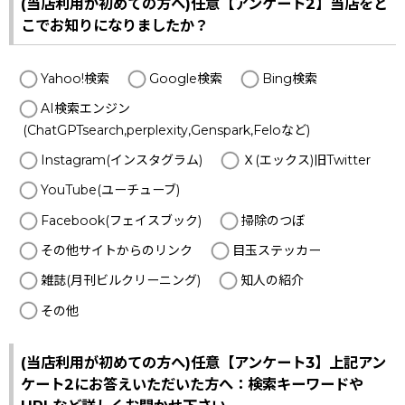
(当店利用が初めての方へ)任意【アンケート2】当店をど
こでお知りになりましたか？
Yahoo!検索
Google検索
Bing検索
AI検索エンジン
(ChatGPTsearch,perplexity,Genspark,Feloなど)
Instagram(インスタグラム)
Ｘ(エックス)旧Twitter
YouTube(ユーチューブ)
Facebook(フェイスブック)
掃除のつぼ
その他サイトからのリンク
目玉ステッカー
雑誌(月刊ビルクリーニング)
知人の紹介
その他
(当店利用が初めての方へ)任意【アンケート3】上記アン
ケート2にお答えいただいた方へ：検索キーワードや