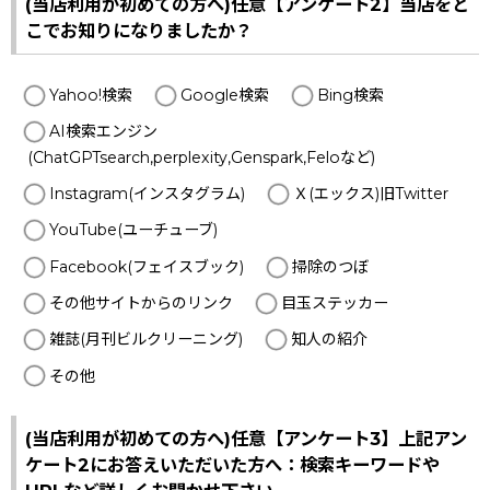
(当店利用が初めての方へ)任意【アンケート2】当店をど
こでお知りになりましたか？
Yahoo!検索
Google検索
Bing検索
AI検索エンジン
(ChatGPTsearch,perplexity,Genspark,Feloなど)
Instagram(インスタグラム)
Ｘ(エックス)旧Twitter
YouTube(ユーチューブ)
Facebook(フェイスブック)
掃除のつぼ
その他サイトからのリンク
目玉ステッカー
雑誌(月刊ビルクリーニング)
知人の紹介
その他
(当店利用が初めての方へ)任意【アンケート3】上記アン
ケート2にお答えいただいた方へ：検索キーワードや