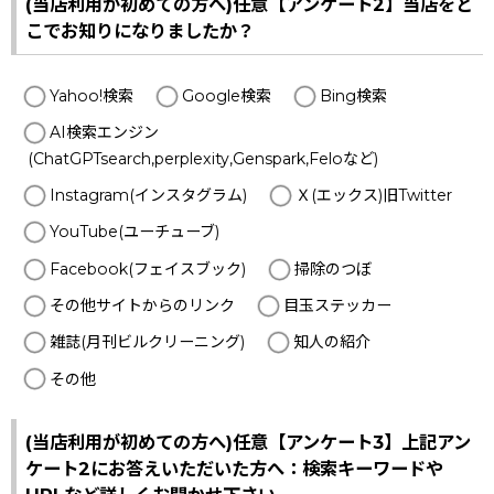
(当店利用が初めての方へ)任意【アンケート2】当店をど
こでお知りになりましたか？
Yahoo!検索
Google検索
Bing検索
AI検索エンジン
(ChatGPTsearch,perplexity,Genspark,Feloなど)
Instagram(インスタグラム)
Ｘ(エックス)旧Twitter
YouTube(ユーチューブ)
Facebook(フェイスブック)
掃除のつぼ
その他サイトからのリンク
目玉ステッカー
雑誌(月刊ビルクリーニング)
知人の紹介
その他
(当店利用が初めての方へ)任意【アンケート3】上記アン
ケート2にお答えいただいた方へ：検索キーワードや