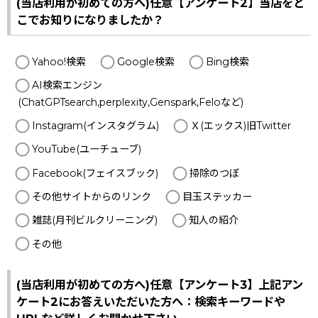
(当店利用が初めての方へ)任意【アンケート2】当店をど
こでお知りになりましたか？
Yahoo!検索
Google検索
Bing検索
AI検索エンジン
(ChatGPTsearch,perplexity,Genspark,Feloなど)
Instagram(インスタグラム)
Ｘ(エックス)旧Twitter
YouTube(ユーチューブ)
Facebook(フェイスブック)
掃除のつぼ
その他サイトからのリンク
目玉ステッカー
雑誌(月刊ビルクリーニング)
知人の紹介
その他
(当店利用が初めての方へ)任意【アンケート3】上記アン
ケート2にお答えいただいた方へ：検索キーワードや