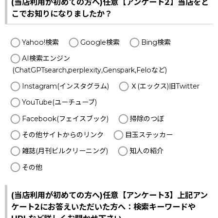
(当店利用が初めての方へ)任意【アンケート2】当店をど
こでお知りになりましたか？
Yahoo!検索
Google検索
Bing検索
AI検索エンジン
(ChatGPTsearch,perplexity,Genspark,Feloなど)
Instagram(インスタグラム)
Ｘ(エックス)旧Twitter
YouTube(ユーチューブ)
Facebook(フェイスブック)
掃除のつぼ
その他サイトからのリンク
目玉ステッカー
雑誌(月刊ビルクリーニング)
知人の紹介
その他
(当店利用が初めての方へ)任意【アンケート3】上記アン
ケート2にお答えいただいた方へ：検索キーワードや