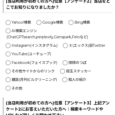
(当店利用が初めての方へ)任意【アンケート2】当店をど
こでお知りになりましたか？
Yahoo!検索
Google検索
Bing検索
AI検索エンジン
(ChatGPTsearch,perplexity,Genspark,Feloなど)
Instagram(インスタグラム)
Ｘ(エックス)旧Twitter
YouTube(ユーチューブ)
Facebook(フェイスブック)
掃除のつぼ
その他サイトからのリンク
目玉ステッカー
雑誌(月刊ビルクリーニング)
知人の紹介
その他
(当店利用が初めての方へ)任意【アンケート3】上記アン
ケート2にお答えいただいた方へ：検索キーワードや