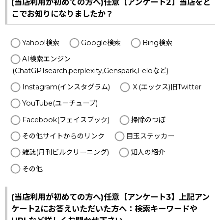
(当店利用が初めての方へ)任意【アンケート2】当店をど
こでお知りになりましたか？
Yahoo!検索
Google検索
Bing検索
AI検索エンジン
(ChatGPTsearch,perplexity,Genspark,Feloなど)
Instagram(インスタグラム)
Ｘ(エックス)旧Twitter
YouTube(ユーチューブ)
Facebook(フェイスブック)
掃除のつぼ
その他サイトからのリンク
目玉ステッカー
雑誌(月刊ビルクリーニング)
知人の紹介
その他
(当店利用が初めての方へ)任意【アンケート3】上記アン
ケート2にお答えいただいた方へ：検索キーワードや