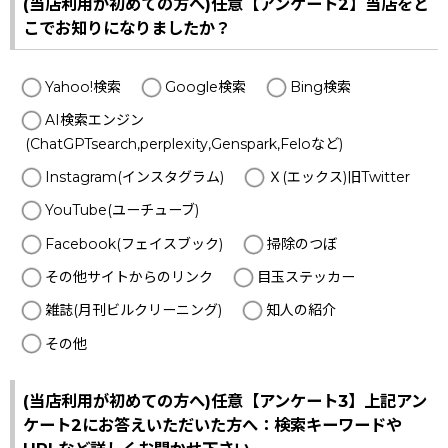
(当店利用が初めての方へ)任意【アンケート2】当店をど
こでお知りになりましたか？
Yahoo!検索
Google検索
Bing検索
AI検索エンジン
(ChatGPTsearch,perplexity,Genspark,Feloなど)
Instagram(インスタグラム)
Ｘ(エックス)旧Twitter
YouTube(ユーチューブ)
Facebook(フェイスブック)
掃除のつぼ
その他サイトからのリンク
目玉ステッカー
雑誌(月刊ビルクリーニング)
知人の紹介
その他
(当店利用が初めての方へ)任意【アンケート3】上記アン
ケート2にお答えいただいた方へ：検索キーワードや