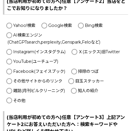
(当店利用が初めての方へ)任意【アンケート2】当店をど
こでお知りになりましたか？
Yahoo!検索
Google検索
Bing検索
AI検索エンジン
(ChatGPTsearch,perplexity,Genspark,Feloなど)
Instagram(インスタグラム)
Ｘ(エックス)旧Twitter
YouTube(ユーチューブ)
Facebook(フェイスブック)
掃除のつぼ
その他サイトからのリンク
目玉ステッカー
雑誌(月刊ビルクリーニング)
知人の紹介
その他
(当店利用が初めての方へ)任意【アンケート3】上記アン
ケート2にお答えいただいた方へ：検索キーワードや