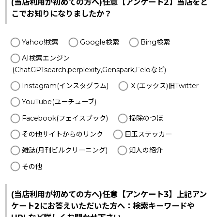
(当店利用が初めての方へ)任意【アンケート2】当店をど
こでお知りになりましたか？
Yahoo!検索
Google検索
Bing検索
AI検索エンジン
(ChatGPTsearch,perplexity,Genspark,Feloなど)
Instagram(インスタグラム)
Ｘ(エックス)旧Twitter
YouTube(ユーチューブ)
Facebook(フェイスブック)
掃除のつぼ
その他サイトからのリンク
目玉ステッカー
雑誌(月刊ビルクリーニング)
知人の紹介
その他
(当店利用が初めての方へ)任意【アンケート3】上記アン
ケート2にお答えいただいた方へ：検索キーワードや