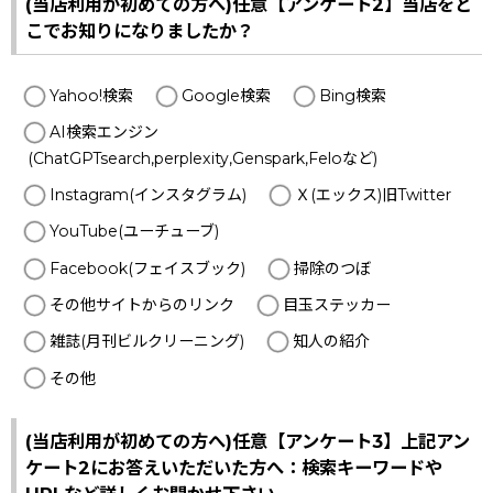
(当店利用が初めての方へ)任意【アンケート2】当店をど
こでお知りになりましたか？
Yahoo!検索
Google検索
Bing検索
AI検索エンジン
(ChatGPTsearch,perplexity,Genspark,Feloなど)
Instagram(インスタグラム)
Ｘ(エックス)旧Twitter
YouTube(ユーチューブ)
Facebook(フェイスブック)
掃除のつぼ
その他サイトからのリンク
目玉ステッカー
雑誌(月刊ビルクリーニング)
知人の紹介
その他
(当店利用が初めての方へ)任意【アンケート3】上記アン
ケート2にお答えいただいた方へ：検索キーワードや