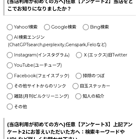
(当店利用が初めての方へ)任意【アンケート2】当店をど
こでお知りになりましたか？
Yahoo!検索
Google検索
Bing検索
AI検索エンジン
(ChatGPTsearch,perplexity,Genspark,Feloなど)
Instagram(インスタグラム)
Ｘ(エックス)旧Twitter
YouTube(ユーチューブ)
Facebook(フェイスブック)
掃除のつぼ
その他サイトからのリンク
目玉ステッカー
雑誌(月刊ビルクリーニング)
知人の紹介
その他
(当店利用が初めての方へ)任意【アンケート3】上記アン
ケート2にお答えいただいた方へ：検索キーワードや