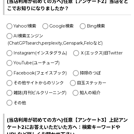
(当店利用が初めての方へ)任意【アンケート2】当店をど
こでお知りになりましたか？
Yahoo!検索
Google検索
Bing検索
AI検索エンジン
(ChatGPTsearch,perplexity,Genspark,Feloなど)
Instagram(インスタグラム)
Ｘ(エックス)旧Twitter
YouTube(ユーチューブ)
Facebook(フェイスブック)
掃除のつぼ
その他サイトからのリンク
目玉ステッカー
雑誌(月刊ビルクリーニング)
知人の紹介
その他
(当店利用が初めての方へ)任意【アンケート3】上記アン
ケート2にお答えいただいた方へ：検索キーワードや