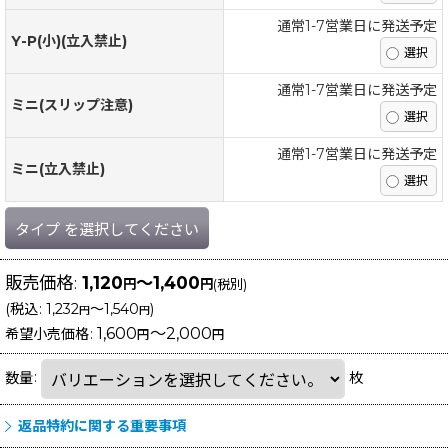
通常1-7営業日に発送予定
Y-P(小)(立入禁止)
通常1-7営業日に発送予定
ミニ(スリップ注意)
通常1-7営業日に発送予定
ミニ(立入禁止)
タイプ
を選択してください
販売価格
:
1,120
～1,400
円
円
(税別)
(
税込
:
1,232
～1,540
)
円
円
1,600
～2,000
希望小売価格
:
円
円
数量
:
枚
返品特約に関する重要事項