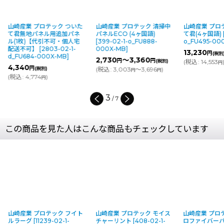
山崎産業 プロテック ついた
山崎産業 プロテック 清掃中
山崎産業 プロ
て君無地パネル用追加パネ
パネルECO (4ヶ国語)
て君(4ヶ国語)
[
ル(1枚)【代引不可・個人宅
[
399-02-1-o_FU888-
o_FU495-00
配送不可】
[
2803-02-1-
000X-MB
]
13,230
円
(税別)
d_FU684-000X-MB
]
2,730
～3,360
円
円
(税別)
(
税込
:
14,553
)
円
4,340
円
(税別)
(
税込
:
3,003
～3,696
)
円
円
(
税込
:
4,774
)
円
4
/
7
この商品を見た人はこんな商品もチェックしています
ック フイト
山崎産業 プロテック モイス
山崎産業 プロテック マイク
山
-02-1-
チャーリント
[
408-02-1-
ロファイバーパット 再生
て