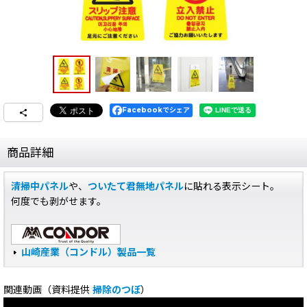
Facebookでシェア
商品詳細
清掃中パネル
や、
ついたて君無地パネル
に貼れる表示シート。
何度でも剥がせます。
山崎産業（コンドル）製品一覧
関連動画（資料提供
掃除のつぼ
）