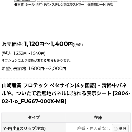
1,120
～1,400
販売価格
:
円
円
(税別)
(
税込
:
1,232
～1,540
)
円
円
オプションにより価格が変わる場合もあります。
1,600
～2,000
希望小売価格
:
円
円
山崎産業 プロテック ペタサイン(4ヶ国語) - 清掃中パネ
ルや、ついたて君無地パネルに貼れる表示シート
[
2804-
02-1-o_FU667-000X-MB
]
タイプ
在庫
Y-P(小)(スリップ注意)
廃番・再入荷なし