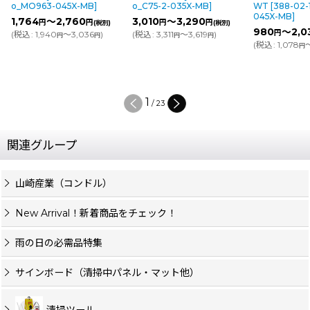
X-MB
]
o_C75-2-035X-MB
]
WT
[
388-02-1-o_MO512-
o
045X-MB
]
60
3,010
～3,290
1
円
円
円
(税別)
(税別)
980
～2,030
円
円
3,036
)
(
税込
:
3,311
～3,619
)
(税別)
(
円
円
円
(
税込
:
1,078
～2,233
)
円
円
2
/
23
関連グループ
山崎産業（コンドル）
New Arrival！新着商品をチェック！
雨の日の必需品特集
サインボード（清掃中パネル・マット他）