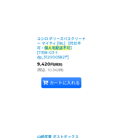
ユシロ ポリーズバスクリーナ
ー マイティ [18L] 【代引不
可・
個人宅配送不可
】
[
7358-03-1-
dp_3120005821*
]
9,420
円
(税別)
(
税込
:
10,362
)
円
カートに入れる
山崎産業 ダストボックス