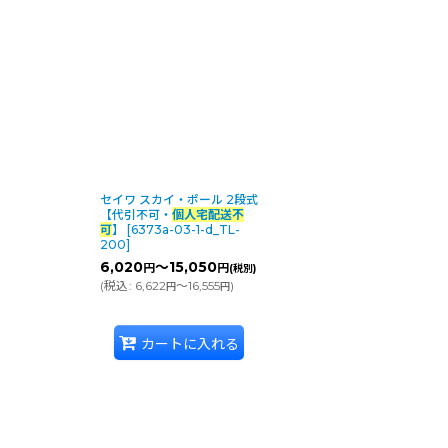
セイワ スカイ・ポール 2段式
【代引不可・
個人宅配送不
可
】
[
6373a-03-1-d_TL-
200
]
6,020
～15,050
円
円
(税別)
(
税込
:
6,622
～16,555
)
円
円
カートに入れる