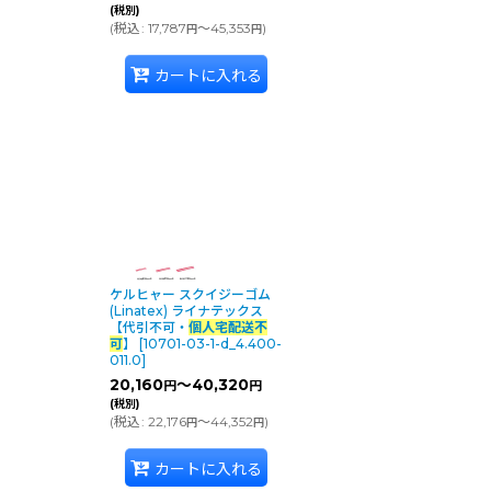
(税別)
(
税込
:
17,787
～45,353
)
円
円
カートに入れる
ケルヒャー スクイジーゴム
(Linatex) ライナテックス
【代引不可・
個人宅配送不
可
】
[
10701-03-1-d_4.400-
011.0
]
20,160
～40,320
円
円
(税別)
(
税込
:
22,176
～44,352
)
円
円
カートに入れる