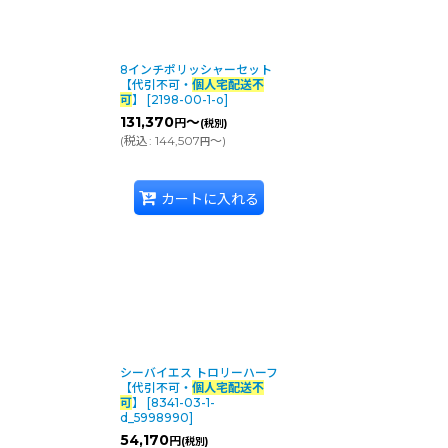
8インチポリッシャーセット
【代引不可・
個人宅配送不
可
】
[
2198-00-1-o
]
131,370
～
円
(税別)
(
税込
:
144,507
～
)
円
カートに入れる
シーバイエス トロリーハーフ
【代引不可・
個人宅配送不
可
】
[
8341-03-1-
d_5998990
]
54,170
円
(税別)