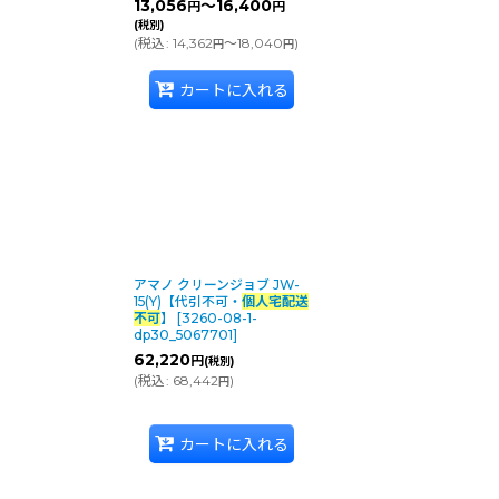
13,056
～16,400
円
円
(税別)
(
税込
:
14,362
～18,040
)
円
円
カートに入れる
アマノ クリーンジョブ JW-
15(Y)【代引不可・
個人宅配送
不可
】
[
3260-08-1-
dp30_5067701
]
62,220
円
(税別)
(
税込
:
68,442
)
円
カートに入れる