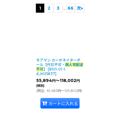
1
2
3
...
66
次
»
モアマン カーボネイターポ
ール【代引不可・
個人宅配送
不可
】
[
8101-01-1-
d_M25837
]
55,894
～118,002
円
円
(税別)
(
税込
:
61,483
～129,802
)
円
円
絞り込む
カートに入れる