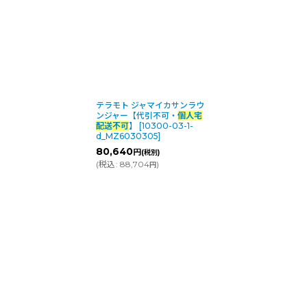
テラモト ジャマイカサンラウ
ンジャー【代引不可・
個人宅
配送不可
】
[
10300-03-1-
d_MZ6030305
]
80,640
円
(税別)
(
税込
:
88,704
)
円