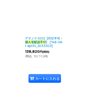
アマノ F-100S【代引不可・
個人宅配送不可
】
[
748-08-
1-dp130_5033303
]
138,820
円
(税別)
(
税込
:
152,702
)
円
カートに入れる