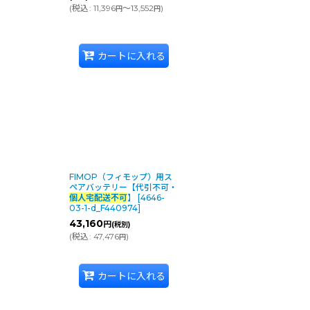
(
税込
:
11,396
～13,552
)
円
円
カートに入れる
FIMOP（フィモップ）用ス
ペアバッテリー【代引不可・
個人宅配送不可
】
[
4646-
03-1-d_F440974
]
43,160
円
(税別)
(
税込
:
47,476
)
円
カートに入れる