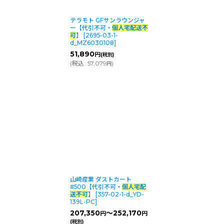
テラモト GFサンラウンジャ
ー【代引不可・
個人宅配送不
可
】
[
2695-03-1-
d_MZ6030108
]
51,890
円
(税別)
(
税込
:
57,079
)
円
山崎産業 ダストカート
#500【代引不可・
個人宅配
送不可
】
[
357-02-1-d_YD-
139L-PC
]
207,350
～252,170
円
円
(税別)