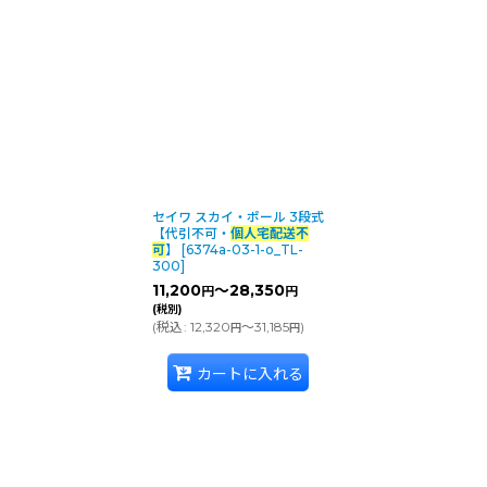
商品名・型番・キーワードで検索する
:
表示数
:
並び順
:
カテゴリ
:
セイワ スカイ・ポール 3段式
【代引不可・
個人宅配送不
可
】
[
6374a-03-1-o_TL-
300
]
メーカー・ブランド
:
11,200
～28,350
円
円
(税別)
(
税込
:
12,320
～31,185
)
円
円
カートに入れる