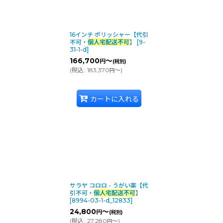
16インチ ポリッシャー【代引
不可・
個人宅配送不可
】
[
9-
31-1-d
]
166,700
～
円
(税別)
(
税込
:
183,370
～
)
円
カートに入れる
サラヤ コロロ - うがい薬【代
引不可・
個人宅配送不可
】
[
8994-03-1-d_12833
]
24,800
～
円
(税別)
(
税込
:
27,280
～
)
円