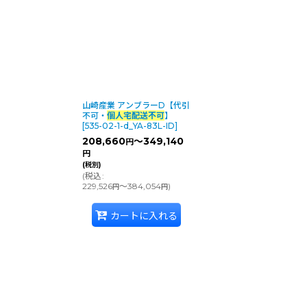
山崎産業 アンブラーD【代引
不可・
個人宅配送不可
】
[
535-02-1-d_YA-83L-ID
]
208,660
～349,140
円
円
(税別)
(
税込
:
229,526
～384,054
)
円
円
カートに入れる