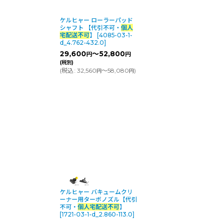
ケルヒャー ローラーパッド
シャフト 【代引不可・
個人
宅配送不可
】
[
4085-03-1-
d_4.762-432.0
]
29,600
～52,800
円
円
(税別)
(
税込
:
32,560
～58,080
)
円
円
ケルヒャー バキュームクリ
ーナー用ターボノズル【代引
不可・
個人宅配送不可
】
[
1721-03-1-d_2.860-113.0
]