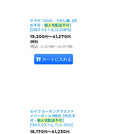
サラヤ コロロ - うがい薬【代
引不可・
個人宅配送不可
】
[
5383-03-1-d_12208*6
]
19,200
～41,270
円
円
(税別)
(
税込
:
21,120
～45,397
)
円
円
カートに入れる
セイワ カーボングラスファ
イバーポール3段式【代引不
可・
個人宅配送不可
】
[
1303-03-1-o_TLG-300
]
16,170
～41,230
円
円