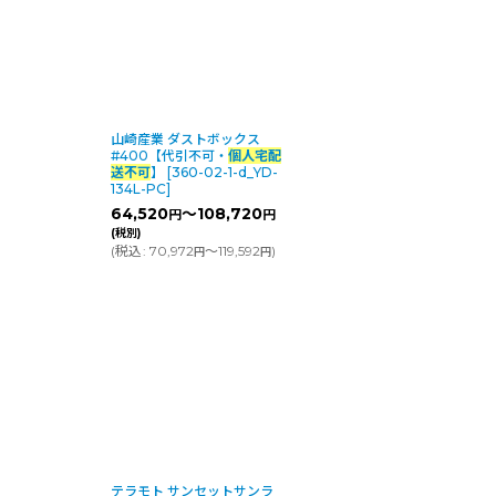
山崎産業 ダストボックス
#400【代引不可・
個人宅配
送不可
】
[
360-02-1-d_YD-
134L-PC
]
64,520
～108,720
円
円
(税別)
(
税込
:
70,972
～119,592
)
円
円
テラモト サンセットサンラ