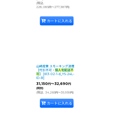
(
税込
:
228,085
～277,387
)
円
円
カートに入れる
山崎産業 スモーキング消煙
【代引不可・
個人宅配送不
可
】
[
613-02-1-d_YS-24L-
ID-B
]
31,150
～32,690
円
円
(税別)
(
税込
:
34,265
～35,959
)
円
円
カートに入れる