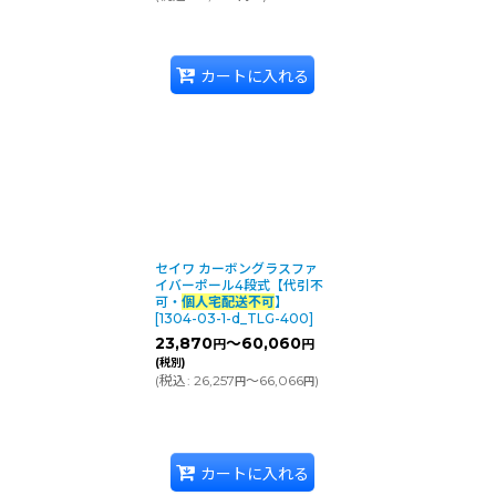
カートに入れる
セイワ カーボングラスファ
イバーポール4段式【代引不
可・
個人宅配送不可
】
[
1304-03-1-d_TLG-400
]
23,870
～60,060
円
円
(税別)
(
税込
:
26,257
～66,066
)
円
円
カートに入れる