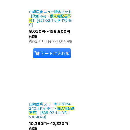
山崎産業 ニュー吸水マット
【代引不可・
個人宅配送不
可
】
[
431-02-1-d_F-176-6-
G
]
8,050
～198,800
円
円
(税別)
(
税込
:
8,855
～218,680
)
円
円
カートに入れる
山崎産業 スモーキングYM-
240【代引不可・
個人宅配送
不可
】
[
605-02-1-d_YS-
59C-ID-B
]
10,360
～12,320
円
円
(税別)