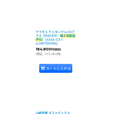
テラモト ケミタングルCNプ
ラス【代引不可・
個人宅配送
不可
】
[
4463-03-1-
d_MR1360554
]
184,800
円
(税別)
(
税込
:
203,280
)
円
カートに入れる
山崎産業 ダストボックス