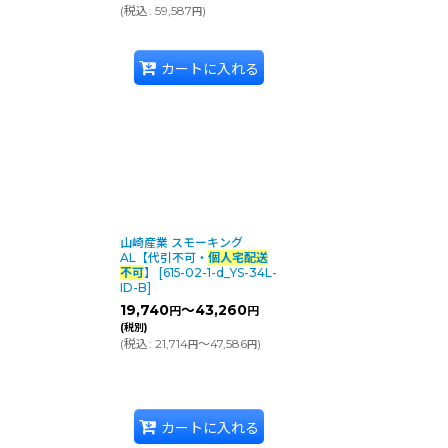
(
税込
:
59,587
)
円
カートに入れる
山崎産業 スモーキング
AL【代引不可・
個人宅配送
不可
】
[
615-02-1-d_YS-34L-
ID-B
]
19,740
～43,260
円
円
(税別)
(
税込
:
21,714
～47,586
)
円
円
カートに入れる