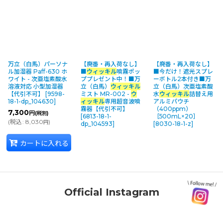
万立（白馬）パーソナ
【廃番・再入荷なし】
【廃番・再入荷なし】
ル加湿器 Paff-630 ホ
■
ウィッキル
噴霧ポッ
■今だけ！遮光スプレ
ワイト - 次亜塩素酸水
ププレゼント中！■万
ーボトル2本付き■万
溶液対応 小型加湿器
立（白馬）
ウィッキル
立（白馬）次亜塩素酸
【代引不可】
[
9598-
ミスト MR-002 -
ウ
水
ウィッキル
詰替え用
18-1-dp_104630
]
ィッキル
専用超音波噴
アルミパウチ
霧器【代引不可】
（400ppm）
7,300
円
(税別)
[
6813-18-1-
［500mL×20］
(
税込
:
8,030
)
円
dp_104593
]
[
8030-18-1-z
]
カートに入れる
Official Instagram