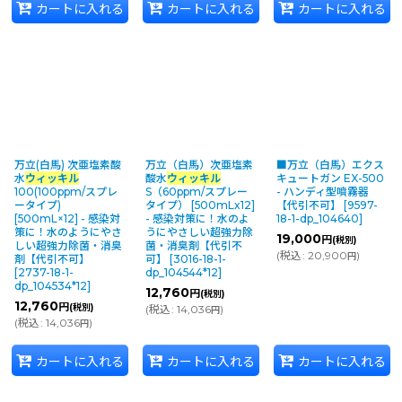
カートに入れる
カートに入れる
カートに入れる
万立(白馬) 次亜塩素酸
万立（白馬）次亜塩素
■万立（白馬）エクス
水
ウィッキル
酸水
ウィッキル
キュートガン EX-500
100(100ppm/スプレ
S（60ppm/スプレー
- ハンディ型噴霧器
ータイプ)
タイプ） [500mLx12]
【代引不可】
[
9597-
[500mL×12] - 感染対
- 感染対策に！水のよ
18-1-dp_104640
]
策に！水のようにやさ
うにやさしい超強力除
19,000
円
(税別)
しい超強力除菌・消臭
菌・消臭剤【代引不
(
税込
:
20,900
)
円
剤【代引不可】
可】
[
3016-18-1-
[
2737-18-1-
dp_104544*12
]
dp_104534*12
]
12,760
円
(税別)
12,760
円
(税別)
(
税込
:
14,036
)
円
(
税込
:
14,036
)
円
カートに入れる
カートに入れる
カートに入れる