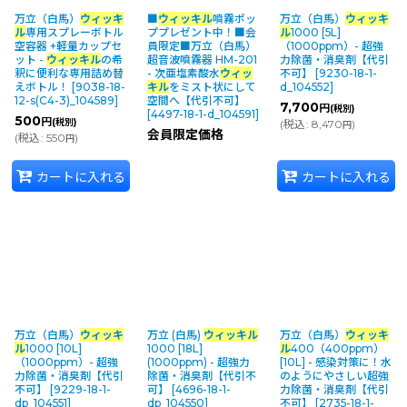
万立（白馬）
ウィッキ
■
ウィッキル
噴霧ポッ
万立（白馬）
ウィッキ
並び順
:
ル
専用スプレーボトル
ププレゼント中！■会
ル
1000 [5L]
空容器 +軽量カップセ
員限定■万立（白馬）
（1000ppm）- 超強
ット -
ウィッキル
の希
超音波噴霧器 HM-201
力除菌・消臭剤【代引
釈に便利な専用詰め替
- 次亜塩素酸水
ウィッ
不可】
[
9230-18-1-
カテゴリ
:
えボトル！
[
9038-18-
キル
をミスト状にして
d_104552
]
12-s(C4-3)_104589
]
空間へ【代引不可】
7,700
円
(税別)
[
4497-18-1-d_104591
]
500
円
(税別)
(
税込
:
8,470
)
円
会員限定価格
(
税込
:
550
)
円
カートに入れる
カートに入れる
メーカー・ブランド
:
絞り込む
万立（白馬）
ウィッキ
万立 (白馬)
ウィッキル
万立（白馬）
ウィッキ
ル
1000 [10L]
1000 [18L]
ル
400（400ppm）
（1000ppm）- 超強
(1000ppm) - 超強力
[10L] - 感染対策に！水
力除菌・消臭剤【代引
除菌・消臭剤【代引不
のようにやさしい超強
不可】
[
9229-18-1-
可】
[
4696-18-1-
力除菌・消臭剤【代引
dp_104551
]
dp_104550
]
不可】
[
2735-18-1-