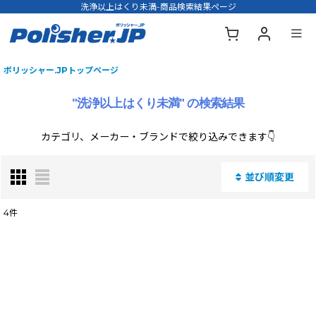
洗浄以上はくり未満-商品検索結果ページ
ポリッシャー.JPトップページ
"洗浄以上はくり未満"
の
検索結果
カテゴリ、メーカー・ブランドで絞り込みできます👇
並び順変更
閉じる
4
件
商品名・型番・やりたいこと AI検索でご案内
:
表示数
: