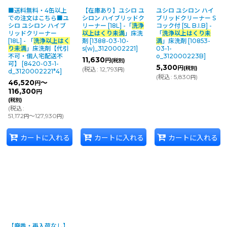
■送料無料・4缶以上
【在庫あり】ユシロ ユ
ユシロ ユシロン ハイ
並び順
:
での注文はこちら■ユ
シロン ハイブリッドク
ブリッドクリーナー S
シロ ユシロン ハイブ
リーナー [18L] -「
洗浄
コック付 [5L B.I.B] -
リッドクリーナー
以上はくり未満
」床洗
「
洗浄以上はくり未
[18L] - 「
洗浄以上はく
剤
[
1388-03-10-
満
」床洗剤
[
10853-
カテゴリ
:
り未満
」床洗剤【代引
s(w)_3120002221
]
03-1-
不可・個人宅配送不
o_312000223B
]
11,630
円
(税別)
可】
[
8420-03-1-
5,300
円
(税別)
(
税込
:
12,793
)
円
d_3120002221*4
]
(
税込
:
5,830
)
円
メーカー・ブランド
:
46,520
～
円
116,300
円
(税別)
(
税込
:
絞り込む
51,172
～127,930
)
円
円
カートに入れる
カートに入れる
カートに入れる
【廃番・再入荷なし】