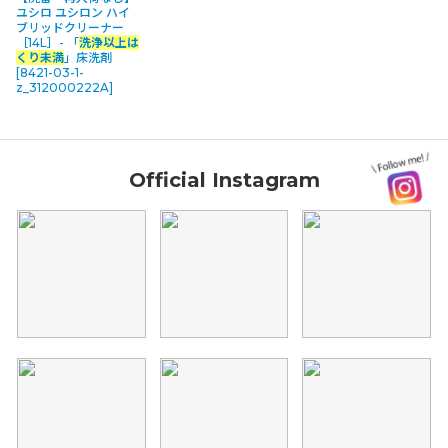
ユシロ ユシロン ハイ
ブリッドクリーナー
［14L］- 「
洗浄以上は
くり未満
」床洗剤
[
8421-03-1-
z_312000222A
]
Official Instagram