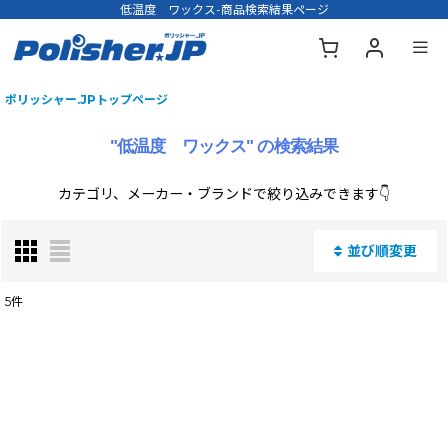
低温度 ワックス-商品検索結果ページ
ポリッシャー.JPトップページ
"低温度 ワックス"
の
検索結果
カテゴリ、メーカー・ブランドで絞り込みできます👇
並び順変更
閉じる
5
件
商品名・型番・キーワードで検索する
:
表示数
: