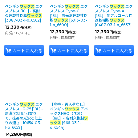
ペンギン
ワックス
エク
ペンギン
ワックス
エク
ペンギン
ワックス
エク
並び順
:
スプレス [18L] - 高耐
スプレス Type-G
スプレス Type-A
久速乾性樹脂
ワックス
[18L] - 高光沢速乾性樹
[18L] - 耐アルコール性
[
3987-03-1-o_6562
]
脂
ワックス
[
6913-03-
速乾樹脂
ワックス
1-o_6600
]
[
8487-03-1-o_6637
]
12,330
円
(税別)
カテゴリ
:
12,330
12,330
円
円
(税別)
(税別)
(
税込
:
13,563
)
円
(
税込
:
13,563
)
(
税込
:
13,563
)
円
円
メーカー・ブランド
:
カートに入れる
カートに入れる
カートに入れる
絞り込む
ペンギン
ワックス
エク
【廃番・再入荷なし】
スプレスHG-25 [18L] -
ペンギン
ワックス
アペ
高濃度25% 1回塗り
ックスNEO（ネオ）
で、抜群の光沢と仕上
［18L］- 高耐久樹脂
ワ
りの速さ!
[
10654-03-
ックス
[
966-03-1-
1-o_6659
]
o_6544
]
14,280
円
(税別)