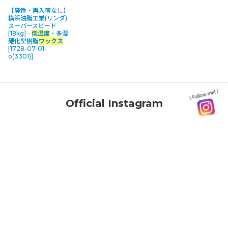
【廃番・再入荷なし】
並び順
:
横浜油脂工業(リンダ)
スーパースピード
[18kg] -
低温度
・多湿
硬化型樹脂
ワックス
カテゴリ
:
[
1728-07-01-
o(3301)
]
メーカー・ブランド
:
Official Instagram
絞り込む