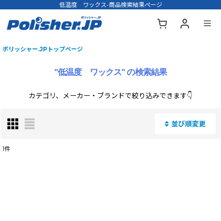
低温度 ワックス-商品検索結果ページ
ポリッシャー.JPトップページ
"低温度 ワックス"
の
検索結果
カテゴリ、メーカー・ブランドで絞り込みできます👇
並び順変更
閉じる
1
件
商品名・型番・キーワードで検索する
:
表示数
: