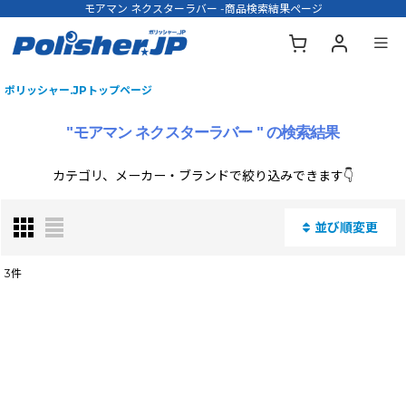
モアマン ネクスターラバー -商品検索結果ページ
ポリッシャー.JPトップページ
"モアマン ネクスターラバー "
の
検索結果
カテゴリ、メーカー・ブランドで絞り込みできます👇
並び順変更
閉じる
3
件
商品名・型番・キーワードで検索する
:
表示数
: