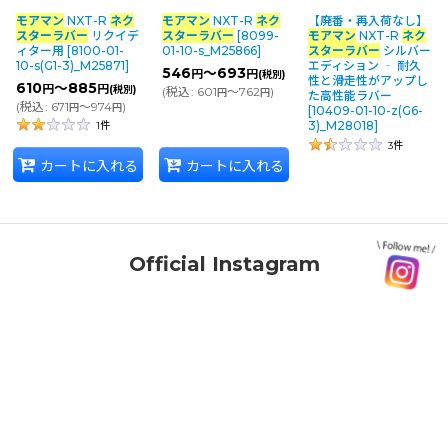
モアマン
NXT-R
ネク
モアマン
NXT-R
ネク
【廃番・再入荷なし】
並び順
:
スターラバー
リクイデ
スターラバー
[
8099-
モアマン
NXT-R
ネク
ィター用
[
8100-01-
01-10-s_M25866
]
スターラバー
シルバー
10-s(G1-3)_M25871
]
エディション ‐ 耐久
546
～693
円
円
(税別)
性と滑走性がアップし
610
～885
円
円
(税別)
カテゴリ
:
(
税込
:
601
～762
)
円
円
た高性能ラバー
(
税込
:
671
～974
)
円
円
[
10409-01-10-z(G6-
3)_M28018
]
1
件
3
件
メーカー・ブランド
:
カートに入れる
カートに入れる
絞り込む
Official Instagram