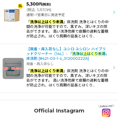
5,300
円
(税別)
(
税込
:
5,830
)
円
通常1-7営業日に発送予定
「
洗浄以上はくり未満
」床洗剤 洗浄とはくりの中
間の洗浄が可能ですので、黒ずみ、深いキズの除
去ができます。 高い洗浄効果で皮膜の過剰な蓄積
が防止され、はくり周期の延長とはくり…
【廃番・再入荷なし】ユシロ ユシロン ハイブリ
ッドクリーナー［14L］- 「
洗浄以上はくり未満
」
床洗剤
[
8421-03-1-z_312000222A
]
廃番・再入荷なし
「
洗浄以上はくり未満
」床洗剤 洗浄とはくりの中
間の洗浄が可能ですので、黒ずみ、深いキズの除
去ができます。 高い洗浄効果で皮膜の過剰な蓄積
が防止され、はくり周期の延長とはくり…
Official Instagram