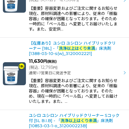
並び順
:
【重要】容器変更およびご注文に関するお知らせ
現在、原材料調達への影響により、従来の「樹脂
容器」の確保が困難となっております。そのため
一時的に「ペール缶」へ変更してお届けいたしま
カテゴリ
:
す。また、安定供…
【在庫あり】ユシロ ユシロン ハイブリッドクリ
メーカー・ブランド
:
ーナー [18L] -「
洗浄以上はくり未満
」床洗剤
[
1388-03-10-s(w)_3120002221
]
11,630
円
(税別)
絞り込む
(
税込
:
12,793
)
円
通常1-7営業日に発送予定
【重要】容器変更およびご注文に関するお知らせ
現在、原材料調達への影響により、従来の「樹脂
容器」の確保が困難となっております。そのた
め、現在一時的に「ペール缶」へ変更してお届け
いたします。また、…
ユシロ ユシロン ハイブリッドクリーナー Sコック
付 [5L B.I.B] - 「
洗浄以上はくり未満
」床洗剤
[
10853-03-1-o_312000223B
]