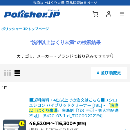
洗浄以上はくり未満-商品検索結果ページ
ポリッシャー.JPトップページ
"洗浄以上はくり未満"
の
検索結果
カテゴリ、メーカー・ブランドで絞り込みできます👇
並び順変更
閉じる
4
件
商品名・型番・キーワードで検索する
:
■送料無料・4缶以上での注文はこちら■ユシロ
ユシロン ハイブリッドクリーナー [18L] - 「
洗浄
以上はくり未満
」床洗剤【代引不可・個人宅配送
不可】
[
8420-03-1-d_3120002221*4
]
表示数
:
46,520
～116,300
円
円
(税別)
(
税込
:
51,172
～127,930
)
円
円