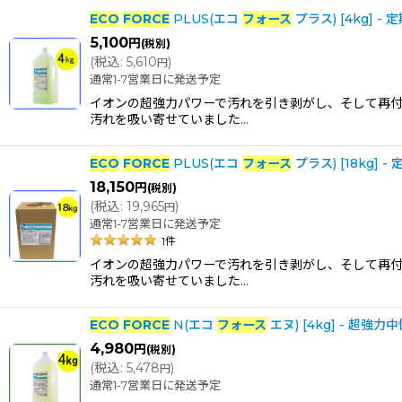
商品名・型番・キーワードで検索する
:
ECO
FORCE
PLUS(エコ
フォース
プラス) [4kg]
5,100
円
(税別)
表示数
:
(
税込
:
5,610
)
円
通常1-7営業日に発送予定
イオンの超強力パワーで汚れを引き剥がし、そして再付
並び順
:
汚れを吸い寄せていました…
ECO
FORCE
PLUS(エコ
フォース
プラス) [18kg
カテゴリ
:
18,150
円
(税別)
(
税込
:
19,965
)
円
通常1-7営業日に発送予定
メーカー・ブランド
:
1
件
イオンの超強力パワーで汚れを引き剥がし、そして再付
汚れを吸い寄せていました…
ECO
FORCE
N(エコ
フォース
エヌ) [4kg] - 超
4,980
円
(税別)
(
税込
:
5,478
)
円
通常1-7営業日に発送予定