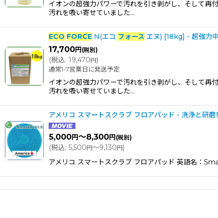
イオンの超強力パワーで汚れを引き剥がし、そして再付
汚れを吸い寄せていました…
ECO
FORCE
N(エコ
フォース
エヌ) [18kg] -
17,700
円
(税別)
(
税込
:
19,470
)
円
通常1-7営業日に発送予定
イオンの超強力パワーで汚れを引き剥がし、そして再付
汚れを吸い寄せていました…
アメリコ スマートスクラブ フロアパッド - 洗浄と研
5,000
～8,300
円
円
(税別)
(
税込
:
5,500
～9,130
)
円
円
アメリコ スマートスクラブ フロアパッド 英語名：Smar